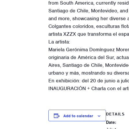
from South America, currently resi
Santiago de Chile, Montevideo, and 
and more, showcasing her diverse ar
Colgantes coloridos, esculturas flo
artista XZZX que transforma el esp
La artista:
Mariela Gerónima Domínguez Moreno a
originaria de América del Sur, act
Aires, Santiago de Chile, Montevid
urbano y más, mostrando su diversa 
En exhibición: del 20 de junio a jul
INAUGURACIÓN + Charla con el arti
DETAILS
Add to calendar
Date: