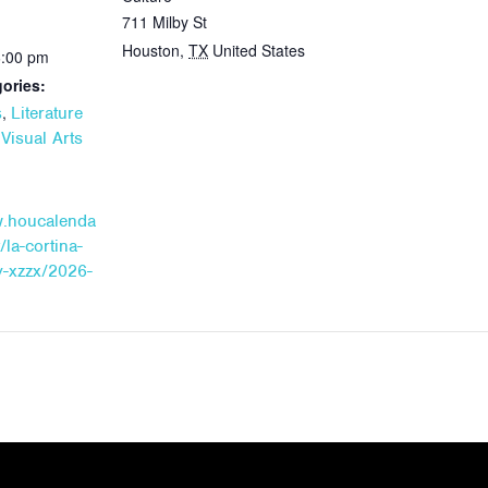
711 Milby St
Houston
,
TX
United States
6:00 pm
ories:
,
s
Literature
,
Visual Arts
w.houcalenda
/la-cortina-
-xzzx/2026-