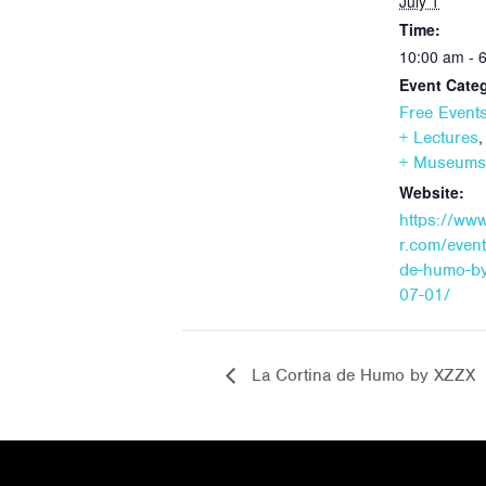
July 1
Time:
10:00 am - 
Event Categ
Free Event
+ Lectures
+ Museums
Website:
https://ww
r.com/event
de-humo-by
07-01/
La Cortina de Humo by XZZX