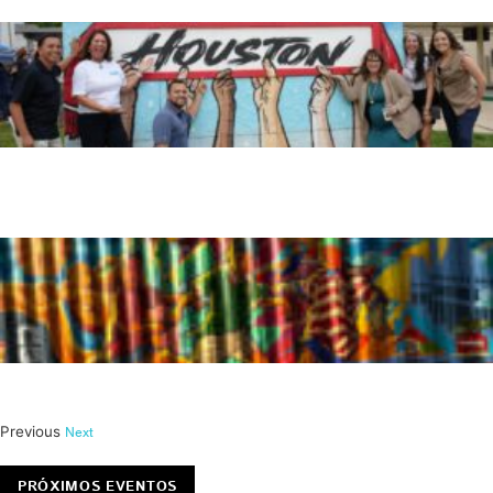
Donkeeboy
3101 Harrisburg Blvd, Houston, TX 77003
APRENDE MÁS →
Kneat
Navigation & N Nagle Houston, TX
APRENDE MÁS →
Previous
Next
PRÓXIMOS EVENTOS